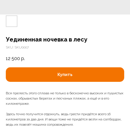
Уединенная ночевка в лесу
SKU:
SKU0007
12 500
р.
Купить
Вся прелесть этого сплава не только в бесконечно высоких и пушистых
соснах, обрывистых берегах и песчаных пляжах, а ещё и в его
километраже.
Здесь точно получится отдохнуть, ведь грести придётся всего 16
километров за два дня. И вещи тоже не придётся везти на сапбордах,
ведь их повезёт машина сопровождения.