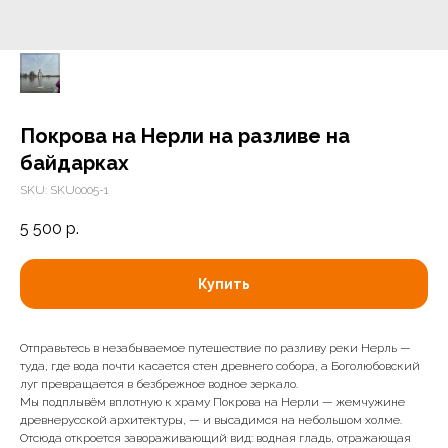
Покрова на Нерли на разливе на
байдарках
SKU:
SKU0005-1
5 500
р.
Купить
Отправьтесь в незабываемое путешествие по разливу реки Нерль —
туда, где вода почти касается стен древнего собора, а Боголюбовский
луг превращается в безбрежное водное зеркало.
Мы подплывём вплотную к храму Покрова на Нерли — жемчужине
древнерусской архитектуры, — и высадимся на небольшом холме.
Отсюда откроется завораживающий вид: водная гладь, отражающая